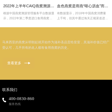
2022年上半年CAIQ燕窝溯源简讯
血色燕窝是雨燕“呕心沥血”而成？ 实则是环境氧化发酵的结果
根据中国燕窝溯源管理服务平台数据显
有数据显示，2018年中国燕窝消费量
希
示，2022年第二季度进口食用燕窝
上千吨，但其中通过海关正规渠道进口
113.8吨(马来西亚、印度尼西亚分别为
的只有百余吨。燕窝越来越平民化是不
43.8吨、70.0吨)、进口燕窝饮品3.6...
争的事实，但一些以讹传讹的...
马来西亚的燕窝从明朝起就开始作为滋补圣品贡给皇室，其滋补价值已经广
受认可，几乎所有的名人都有食用燕窝的历史。
查看更多
联系我们
400-0830-860
服务热线